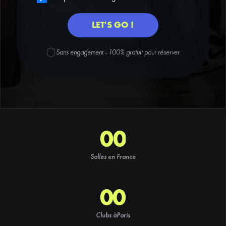
Sans engagement - 100% gratuit pour réserver
0
0
1
1
Salles en France
2
2
00
3
3
1
Clubs à
Paris