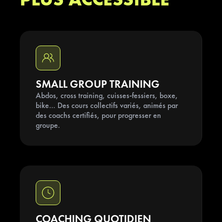
1
2
6
PLUS ACCESSIBLE
0
6
4
4
4
1
3
7
0
7
5
2
8
0
6
3
9
0
7
4
0
SMALL GROUP TRAINING
Abdos, cross training, cuisses-fessiers, boxe,
5
1
bike… Des cours collectifs variés, animés par
des coachs certifiés, pour progresser en
groupe.
2
3
4
5
COACHING QUOTIDIEN