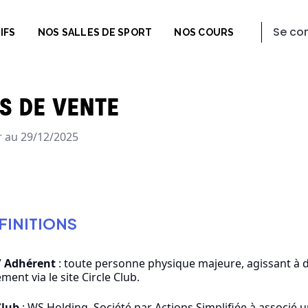
Se co
IFS
NOS SALLES DE SPORT
NOS COURS
S DE VENTE
ur au 29/12/2025
ÉFINITIONS
 / Adhérent
: toute personne physique majeure, agissant à d
ent via le site Circle Club.
Club
: WS Holding, Société par Actions Simplifiée à associé u