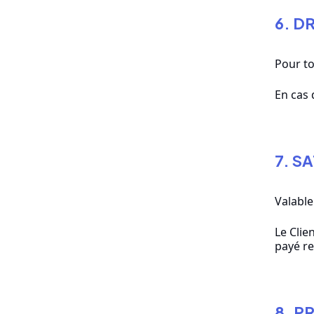
6. D
Pour to
En cas 
7. S
Valable
Le Clie
payé re
8. P