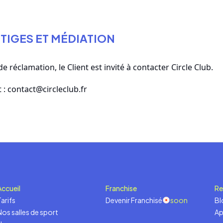
LITIGES ET MÉDIATION
de réclamation, le Client est invité à contacter Circle Club.
 : contact@circleclub.fr
Accueil
Franchise
Re
arifs
Devenir Franchisé
soon
Bl
Nos salles de sport
Ap