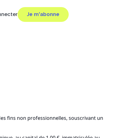
nnecter
Je m'abonne
es fins non professionnelles, souscrivant un
nique, au capital de 1,00 €, immatriculée au