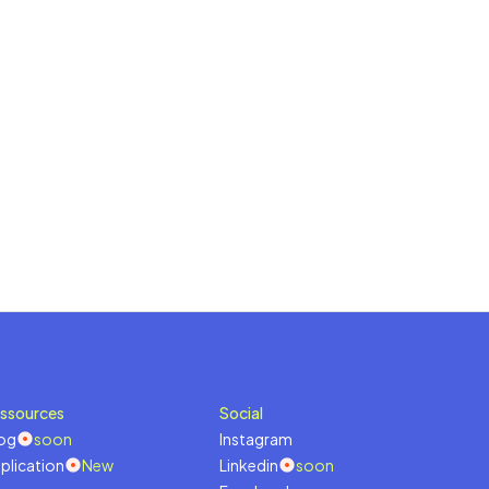
ssources
Social
og
soon
Instagram
plication
New
Linkedin
soon