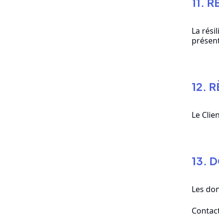
11. 
La rési
présen
12. 
Le Clie
13. 
Les don
Contact