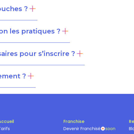
douches ?
on les pratiques ?
res pour s’inscrire ?
ement ?
Accueil
Franchise
Re
Tarifs
Devenir Franchisé
soon
Bl