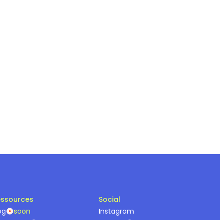
ssources
Social
og
soon
Instagram