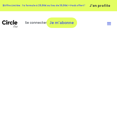
J'en profite
⏳Offre Limitée : Ta formule à 29,96€ au lieu de 39,96€ + Pack offert !
Se connecter
Je m'abonne