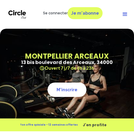
Se connecter
Je m'abonne
MONTPELLIER ARCEAUX
13 bis boulevard des Arceaux, 34000
🕕 Ouvert 7 j/7 de 6h à 23h
M'inscrire
J'en profite
Ton offre spéciale - 12 semaines offertes