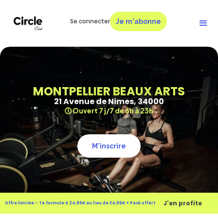
Se connecter
Je m'abonne
MONTPELLIER BEAUX ARTS
21 Avenue de Nimes, 34000
🕕 Ouvert 7 j/7 de 6h à 23h
M'inscrire
J'en profite
Offre limitée - Ta formule à 24,96€ au lieu de 34,96€ + Pack offert