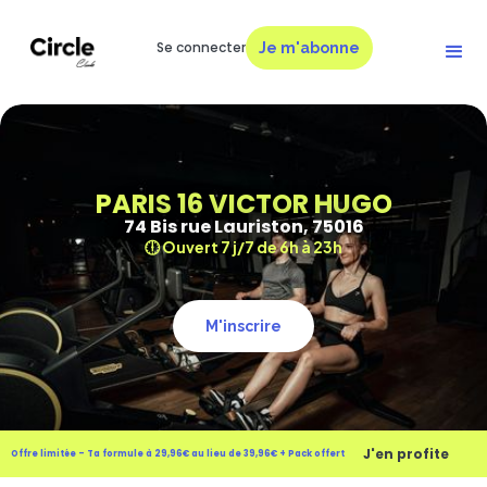
Se connecter
Je m'abonne
PARIS 16 VICTOR HUGO
74 Bis rue Lauriston, 75016
🕕 Ouvert 7 j/7 de 6h à 23h
M'inscrire
J'en profite
Offre limitée - Ta formule à 29,96€ au lieu de 39,96€ + Pack offert