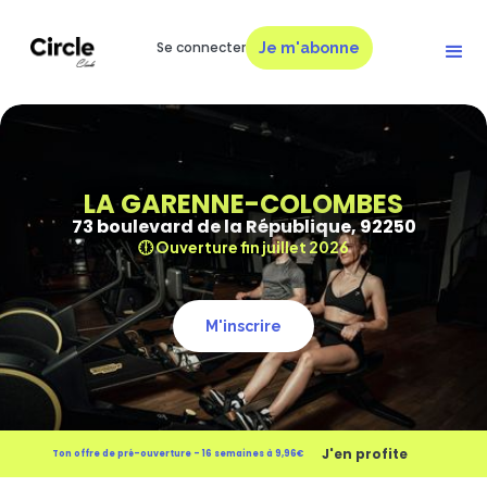
Se connecter
Je m'abonne
LA GARENNE-COLOMBES
73 boulevard de la République, 92250
🕕 Ouverture fin juillet 2026
M'inscrire
J'en profite
Ton offre de pré-ouverture - 16 semaines à 9,96€