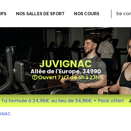
Se co
IFS
NOS SALLES DE SPORT
NOS COURS
JUVIGNAC
Allée de l'Europe, 34990
🕕 Ouvert 7 j/7 de 6h à 23h
- Ta formule à 24,96€ au lieu de 34,96€ + Pack offert
J
M'inscrire
GNAC