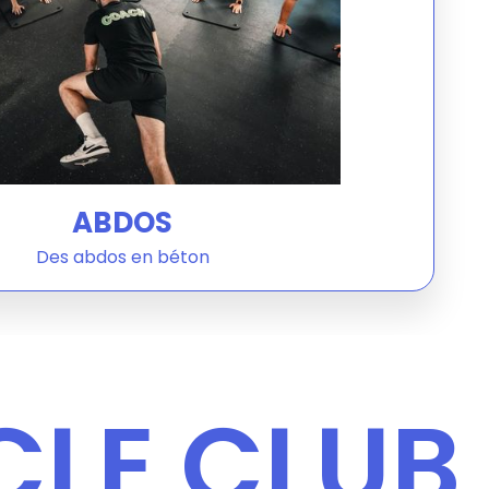
ABDOS
Des abdos en béton
CLE CLUB