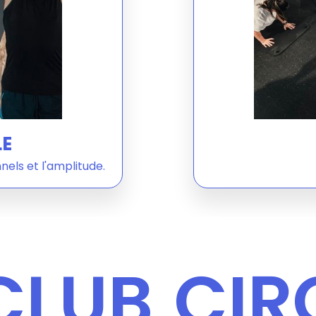
LE
els et l'amplitude.
CLUB
CIR