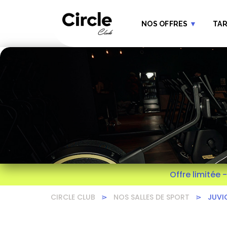
NOS OFFRES
▼
TAR
Offre limitée 
CIRCLE CLUB
⋗
NOS SALLES DE SPORT
⋗
JUVI