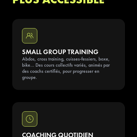
1
2
6
PLUS ACCESSIBLE
0
6
4
4
4
1
3
7
0
7
5
2
8
0
6
3
9
0
7
4
0
SMALL GROUP TRAINING
Abdos, cross training, cuisses-fessiers, boxe,
5
1
bike… Des cours collectifs variés, animés par
des coachs certifiés, pour progresser en
groupe.
2
3
4
5
COACHING QUOTIDIEN